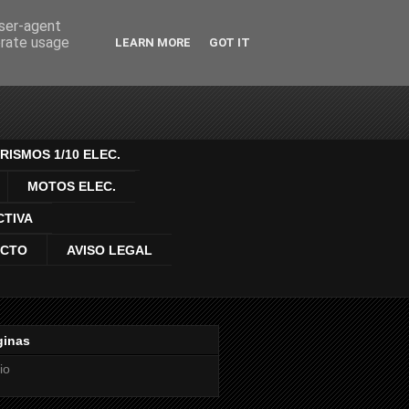
user-agent
erate usage
LEARN MORE
GOT IT
ONTROL DE
RISMOS 1/10 ELEC.
MOTOS ELEC.
CTIVA
ACTO
AVISO LEGAL
ginas
io