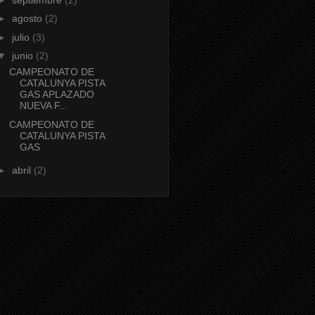
►
agosto
(2)
►
julio
(3)
▼
junio
(2)
CAMPEONATO DE
CATALUNYA PISTA
GAS APLAZADO
NUEVA F...
CAMPEONATO DE
CATALUNYA PISTA
GAS
►
abril
(2)