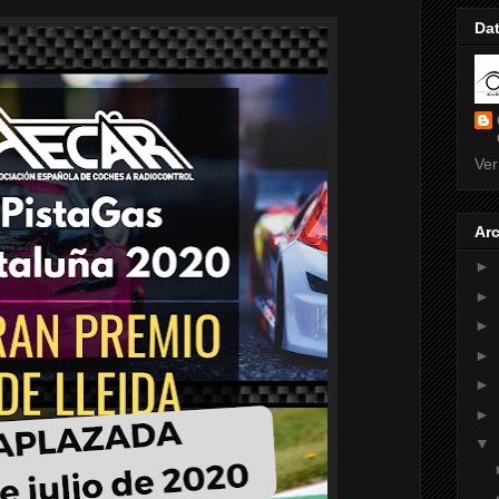
Da
Ver
Arc
►
►
►
►
►
►
▼