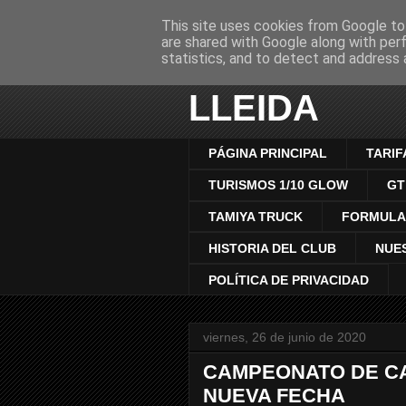
This site uses cookies from Google to 
are shared with Google along with per
CLUB AUTO
statistics, and to detect and address 
LLEIDA
PÁGINA PRINCIPAL
TARIF
TURISMOS 1/10 GLOW
GT
TAMIYA TRUCK
FORMULA 
HISTORIA DEL CLUB
NUE
POLÍTICA DE PRIVACIDAD
viernes, 26 de junio de 2020
CAMPEONATO DE CA
NUEVA FECHA