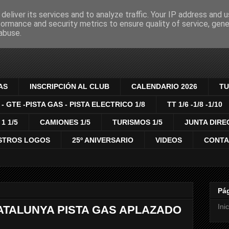
deliver its services and to analyze traffic. Your IP address and 
formance and security metrics to ensure quality of service, gen
MODELISMO RADIO C
abuse.
AS
INSCRIPCIÓN AL CLUB
CALENDARIO 2026
TU
 - GTE -PISTA GAS - PISTA ELECTRICO 1/8
TT 1/6 -1/8 -1/10
1 1/5
CAMIONES 1/5
TURISMOS 1/5
JUNTA DIRE
STROS LOGOS
25º ANIVERSARIO
VIDEOS
CONT
Pá
Inic
TALUNYA PISTA GAS APLAZADO