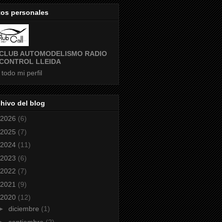
tos personales
CLUB AUTOMODELISMO RADIO
CONTROL LLEIDA
 todo mi perfil
hivo del blog
2026
(6)
2025
(7)
2024
(11)
2023
(6)
2022
(7)
2021
(9)
2020
(12)
►
diciembre
(1)
►
septiembre
(2)