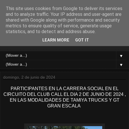
This site uses cookies from Google to deliver its services
CLUB AUTOMODELISMO
and to analyze traffic. Your IP address and user-agent are
shared with Google along with performance and security
RADIO CONTROL DE
metrics to ensure quality of service, generate usage
statistics, and to detect and address abuse.
LLEIDA
LEARN MORE
GOT IT
▼
▼
domingo, 2 de junio de 2024
PARTICIPANTES EN LA CARRERA SOCIAL EN EL
CIRCUITO DEL CLUB CALL EL DIA 2 DE JUNIO DE 2024 ,
EN LAS MODALIDADES DE TAMIYA TRUCKS Y GT
GRAN ESCALA