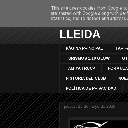
This site uses cookies from Google to 
are shared with Google along with per
CLUB AUTO
statistics, and to detect and address 
LLEIDA
PÁGINA PRINCIPAL
TARIF
TURISMOS 1/10 GLOW
GT
TAMIYA TRUCK
FORMULA 
HISTORIA DEL CLUB
NUE
POLÍTICA DE PRIVACIDAD
jueves, 28 de mayo de 2026