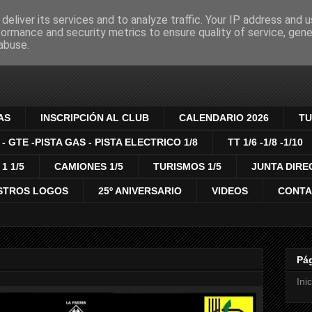
deliver its services and to analyze traffic. Your IP address and 
formance and security metrics to ensure quality of service, gen
MODELISMO RADIO C
abuse.
AS
INSCRIPCIÓN AL CLUB
CALENDARIO 2026
TU
 - GTE -PISTA GAS - PISTA ELECTRICO 1/8
TT 1/6 -1/8 -1/10
1 1/5
CAMIONES 1/5
TURISMOS 1/5
JUNTA DIRE
STROS LOGOS
25º ANIVERSARIO
VIDEOS
CONT
Pá
Inic