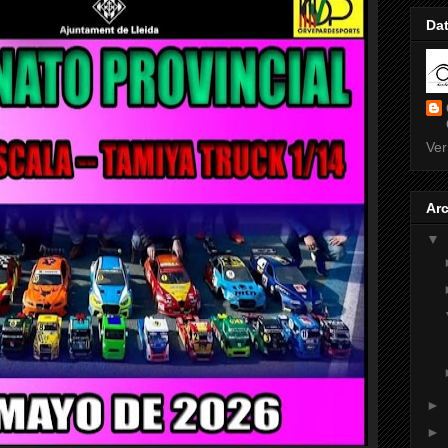
Da
Ver
Arc
▼
►
►