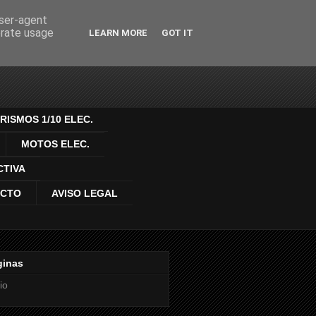
user-agent
erate usage
LEARN MORE
GOT IT
ONTROL DE
RISMOS 1/10 ELEC.
MOTOS ELEC.
CTIVA
ACTO
AVISO LEGAL
ginas
io